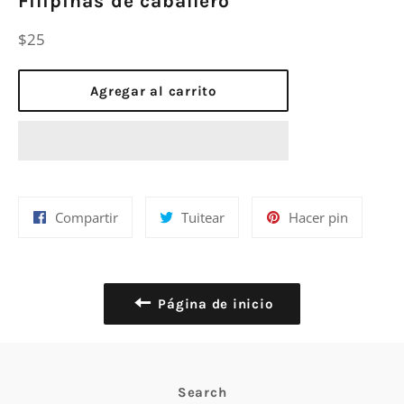
Filipinas de caballero
Precio
$25
habitual
Agregar al carrito
Compartir
Tuitear
Pinear
Compartir
Tuitear
Hacer pin
en
en
en
Facebook
Twitter
Pinterest
Página de inicio
Search